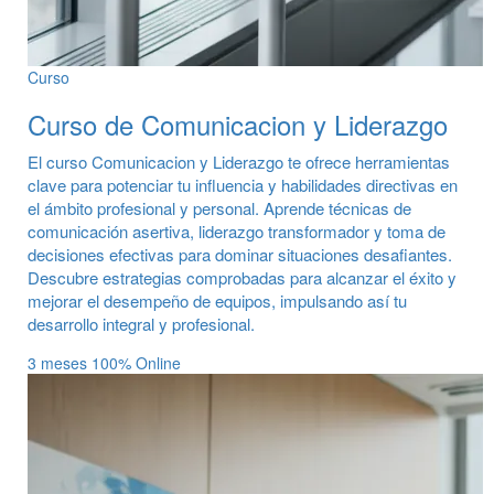
Curso
Curso de Comunicacion y Liderazgo
El curso Comunicacion y Liderazgo te ofrece herramientas
clave para potenciar tu influencia y habilidades directivas en
el ámbito profesional y personal. Aprende técnicas de
comunicación asertiva, liderazgo transformador y toma de
decisiones efectivas para dominar situaciones desafiantes.
Descubre estrategias comprobadas para alcanzar el éxito y
mejorar el desempeño de equipos, impulsando así tu
desarrollo integral y profesional.
3 meses
100% Online