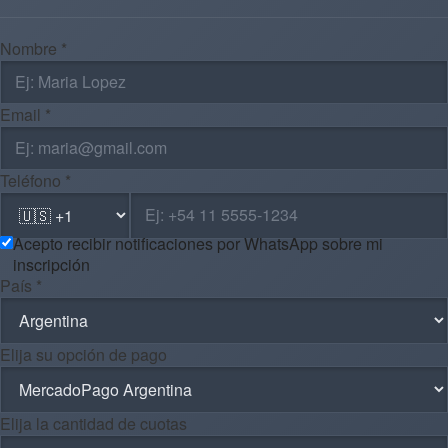
Nombre *
Email *
Teléfono *
Acepto recibir notificaciones por WhatsApp sobre mi
inscripción
País *
Elija su opción de pago
Elija la cantidad de cuotas