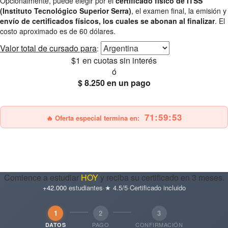
Opcionalmente, puede elegir por el
certificado físico de ITSS
(Instituto Tecnológico Superior Serra)
, el examen final, la emisión y
envío de certificados físicos, los cuales se abonan al finalizar
. El
costo aproximado es de 60 dólares.
Valor total
de cursado para
:
$1
en cuotas sin interés
ó
$ 8.250
en un pago
25% OFF
Envío gratis
71:59:51
🔥 Oferta especial termina en:
Comience a estudiar
HOY
y reciba su certificado en 3 meses.
+42.000
estudiantes
·
★ 4.5/5
·
Certificado incluido
1
2
3
PAGO
CONFIRMACIÓN
DATOS