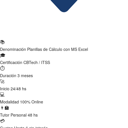
Ficha Técnica
📚
Denominación
Planillas de Cálculo con MS Excel
🎓
Certificación
CBTech / ITSS
⏱
Duración
3 meses
🚀
Inicio
24/48 hs
💻
Modalidad
100% Online
👨‍🏫
Tutor
Personal 48 hs
💳
Cuotas
Hasta 6 sin interés