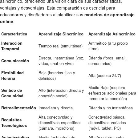
asincrónico, ofreciendo una visión clara de sus características,
ventajas y desventajas. Esta comparación es esencial para
educadores y diseñadores al planificar sus
modelos de aprendizaje
online
.
Característica
Aprendizaje Sincrónico
Aprendizaje Asincrónico
Interacción
Aritmético (a tu propio
Tiempo real (simultánea)
Temporal
ritmo)
Directa, instantánea (voz,
Diferida (foros, email,
Comunicación
video, chat en vivo)
comentarios)
Flexibilidad
Baja (horarios fijos y
Alta (acceso 24/7)
Horaria
definidos)
Medio-Bajo (requiere
Sentido de
Alto (interacción directa y
esfuerzos adicionales para
Comunidad
conexión social)
fomentar la conexión)
Retroalimentación
Inmediata y directa
Diferida y no instantánea
Alta conectividad y
Conectividad básica,
Requisitos
dispositivos específicos
dispositivos variados
Tecnológicos
(cámara, micrófono)
(móvil, tablet, PC)
Autodisciplina
Media (estructura de
Alta (requiere fuerte