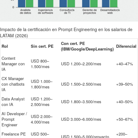
Impacto de la certificación en Prompt Engineering en los salarios de
LATAM (2026)
Con cert. PE
Rol
Sin cert. PE
Diferencial
(IBM/Google/DeepLearning)
Content
USD 800–
Manager con
USD 1.200–2.200/mes
+40–47%
1.500/mes
IA
CX Manager
USD 1.000–
con chatbots
USD 1.500–2.500/mes
+39–50%
1.800/mes
IA
Data Analyst
USD 1.200–
USD 1.800–3.500/mes
+40–50%
con IA
2.500/mes
AI Developer /
USD 2.000–
Prompt
USD 3.000–6.000/mes
+50–67%
4.000/mes
Engineer
Freelance PE
USD 500–
+200–
USD 1.500–5.000/proyecto