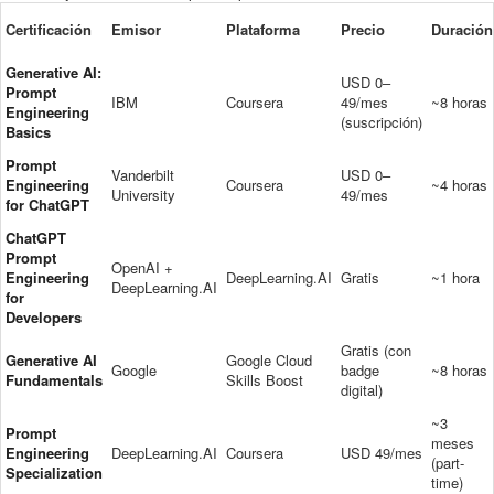
Certificación
Emisor
Plataforma
Precio
Duración
Generative AI:
USD 0–
Prompt
IBM
Coursera
49/mes
~8 horas
Engineering
(suscripción)
Basics
Prompt
Vanderbilt
USD 0–
Engineering
Coursera
~4 horas
University
49/mes
for ChatGPT
ChatGPT
Prompt
OpenAI +
Engineering
DeepLearning.AI
Gratis
~1 hora
DeepLearning.AI
for
Developers
Gratis (con
Generative AI
Google Cloud
Google
badge
~8 horas
Fundamentals
Skills Boost
digital)
~3
Prompt
meses
Engineering
DeepLearning.AI
Coursera
USD 49/mes
(part-
Specialization
time)