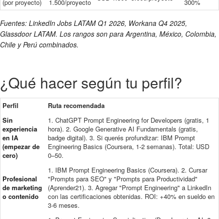
(por proyecto)
1.500/proyecto
300%
Fuentes: LinkedIn Jobs LATAM Q1 2026, Workana Q4 2025,
Glassdoor LATAM. Los rangos son para Argentina, México, Colombia,
Chile y Perú combinados.
¿Qué hacer según tu perfil?
Perfil
Ruta recomendada
Sin
1. ChatGPT Prompt Engineering for Developers (gratis, 1
experiencia
hora). 2. Google Generative AI Fundamentals (gratis,
en IA
badge digital). 3. Si querés profundizar: IBM Prompt
(empezar de
Engineering Basics (Coursera, 1-2 semanas). Total: USD
cero)
0–50.
1. IBM Prompt Engineering Basics (Coursera). 2. Cursar
Profesional
"Prompts para SEO" y "Prompts para Productividad"
de marketing
(Aprender21). 3. Agregar "Prompt Engineering" a LinkedIn
o contenido
con las certificaciones obtenidas. ROI: +40% en sueldo en
3-6 meses.