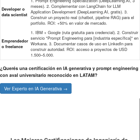
1. Prompt Engineering Specialization (DeepLearning.AI, 3
meses). 2. Complementar con LangChain for LLM
Developer o
Application Development (DeepLearning.AI, gratis). 3.
data scientist
Construir un proyecto real (chatbot, pipeline RAG) para el
portfolio. ROI: +50% en valor de mercado.
1. IBM + Google (ruta gratuita para credencial). 2. Construir
servicio "Prompt Engineering para [industria específica]" en
Emprendedor
Workana. 3. Documentar casos de uso en LinkedIn para
o freelance
construir autoridad. ROI: acceso a proyectos de USD
1.500–5.000.
¿Querés una certificación en IA generativa y prompt engineering
con aval universitario reconocido en LATAM?
Ver Experto en IA Generativa →