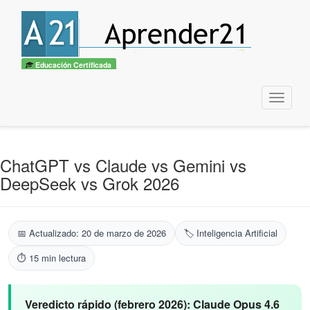
🎓
Convertite en
Experto IA + Prompt Engineering
— Curso UTN
Quiero ser experto →
×
Educación Certificada
Menu
ChatGPT vs Claude vs Gemini vs
DeepSeek vs Grok 2026
📅 Actualizado: 20 de marzo de 2026
🏷️ Inteligencia Artificial
⏱️ 15 min lectura
Veredicto rápido (febrero 2026):
Claude Opus 4.6