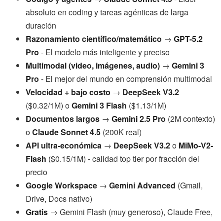
absoluto en coding y tareas agénticas de larga
duración
Razonamiento científico/matemático
→
GPT-5.2
Pro
- El modelo más inteligente y preciso
Multimodal (video, imágenes, audio)
→
Gemini 3
Pro
- El mejor del mundo en comprensión multimodal
Velocidad + bajo costo
→
DeepSeek V3.2
($0.32/1M) o
Gemini 3 Flash
($1.13/1M)
Documentos largos
→
Gemini 2.5 Pro
(2M contexto)
o
Claude Sonnet 4.5
(200K real)
API ultra-económica
→
DeepSeek V3.2
o
MiMo-V2-
Flash
($0.15/1M) - calidad top tier por fracción del
precio
Google Workspace
→
Gemini Advanced
(Gmail,
Drive, Docs nativo)
Gratis
→ Gemini Flash (muy generoso), Claude Free,