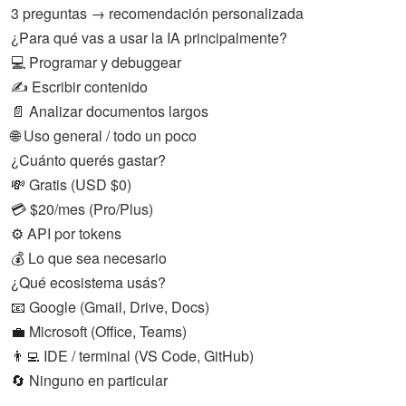
3 preguntas → recomendación personalizada
¿Para qué vas a usar la IA principalmente?
💻
Programar y debuggear
✍
Escribir contenido
📄
Analizar documentos largos
🌐
Uso general / todo un poco
¿Cuánto querés gastar?
💸
Gratis (USD $0)
💳
$20/mes (Pro/Plus)
⚙
API por tokens
💰
Lo que sea necesario
¿Qué ecosistema usás?
📧
Google (Gmail, Drive, Docs)
💼
Microsoft (Office, Teams)
👨‍💻
IDE / terminal (VS Code, GitHub)
🔄
Ninguno en particular