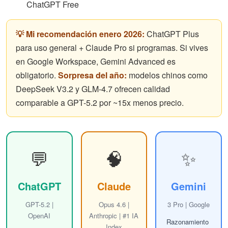
ChatGPT Free
💡 Mi recomendación enero 2026:
ChatGPT Plus
para uso general + Claude Pro si programas. Si vives
en Google Workspace, Gemini Advanced es
obligatorio.
Sorpresa del año:
modelos chinos como
DeepSeek V3.2 y GLM-4.7 ofrecen calidad
comparable a GPT-5.2 por ~15x menos precio.
💬
🧠
✨
ChatGPT
Claude
Gemini
GPT-5.2 |
Opus 4.6 |
3 Pro | Google
OpenAI
Anthropic | #1 IA
Razonamiento
Index