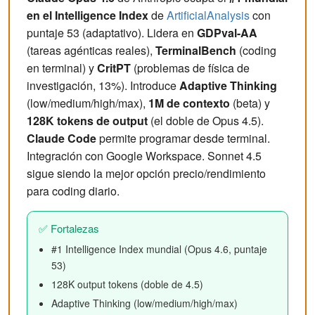
en el Intelligence Index
de
ArtificialAnalysis
con
puntaje 53 (adaptativo). Lidera en
GDPval-AA
(tareas agénticas reales),
TerminalBench
(coding
en terminal) y
CritPT
(problemas de física de
investigación, 13%). Introduce
Adaptive Thinking
(low/medium/high/max),
1M de contexto
(beta) y
128K tokens de output
(el doble de Opus 4.5).
Claude Code
permite programar desde terminal.
Integración con Google Workspace. Sonnet 4.5
sigue siendo la mejor opción precio/rendimiento
para coding diario.
✅ Fortalezas
#1 Intelligence Index mundial (Opus 4.6, puntaje
53)
128K output tokens (doble de 4.5)
Adaptive Thinking (low/medium/high/max)