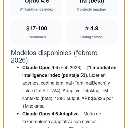
Opus 4.6
1M (beta)
#1 Intelligence Index
Contexto máximo
$17-100
⭐ 4.9
Precio/mes
Rating código
Modelos disponibles (febrero
2026):
Claude Opus 4.6
(Feb 2026) –
#1 mundial en
Intelligence Index (puntaje 53)
. Líder en
agentes, coding terminal (TerminalBench) y
física (CritPT 13%). Adaptive Thinking, 1M
contexto (beta), 128K output. API: $5/$25 por
1M tokens.
Claude Opus 4.6 Adaptive
– Modo de
razonamiento adaptativo con niveles