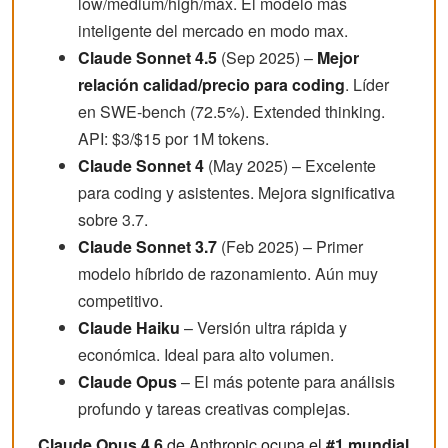
low/medium/high/max. El modelo más
inteligente del mercado en modo max.
Claude Sonnet 4.5
(Sep 2025) –
Mejor
relación calidad/precio para coding
. Líder
en SWE-bench (72.5%). Extended thinking.
API: $3/$15 por 1M tokens.
Claude Sonnet 4
(May 2025) – Excelente
para coding y asistentes. Mejora significativa
sobre 3.7.
Claude Sonnet 3.7
(Feb 2025) – Primer
modelo híbrido de razonamiento. Aún muy
competitivo.
Claude Haiku
– Versión ultra rápida y
económica. Ideal para alto volumen.
Claude Opus
– El más potente para análisis
profundo y tareas creativas complejas.
Claude Opus 4.6
de Anthropic ocupa el
#1 mundial