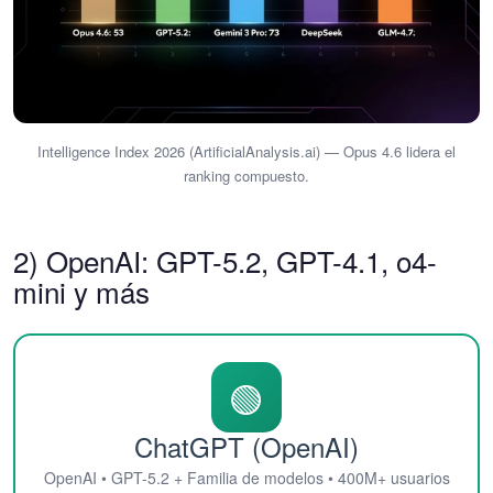
Intelligence Index 2026 (ArtificialAnalysis.ai) — Opus 4.6 lidera el
ranking compuesto.
2) OpenAI: GPT-5.2, GPT-4.1, o4-
mini y más
🟢
ChatGPT (OpenAI)
OpenAI • GPT-5.2 + Familia de modelos • 400M+ usuarios