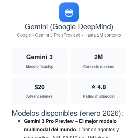
🔵
Gemini (Google DeepMind)
Google • Gemini 3 Pro (Preview) • Hasta 2M contexto
Gemini 3
2M
Modelo flagship
Contexto máximo
$20
⭐ 4.8
Advanced/mes
Rating multimodal
Modelos disponibles (enero 2026):
Gemini 3 Pro Preview
–
El mejor modelo
multimodal del mundo
. Líder en agentes y
vibe-coding. API: $2/$12 por 1M tokens.