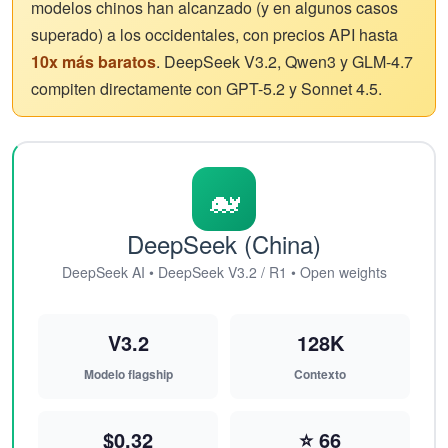
modelos chinos han alcanzado (y en algunos casos
superado) a los occidentales, con precios API hasta
10x más baratos
. DeepSeek V3.2, Qwen3 y GLM-4.7
compiten directamente con GPT-5.2 y Sonnet 4.5.
🐋
DeepSeek (China)
DeepSeek AI • DeepSeek V3.2 / R1 • Open weights
V3.2
128K
Modelo flagship
Contexto
$0.32
⭐ 66