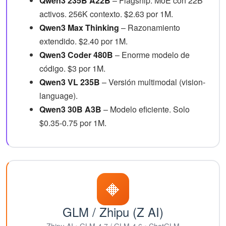
Qwen3 235B A22B
– Flagship. MoE con 22B
activos. 256K contexto. $2.63 por 1M.
Qwen3 Max Thinking
– Razonamiento
extendido. $2.40 por 1M.
Qwen3 Coder 480B
– Enorme modelo de
código. $3 por 1M.
Qwen3 VL 235B
– Versión multimodal (vision-
language).
Qwen3 30B A3B
– Modelo eficiente. Solo
$0.35-0.75 por 1M.
🔶
GLM / Zhipu (Z AI)
Zhipu AI • GLM-4.7 / GLM-4.6 • ChatGLM