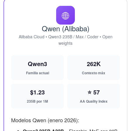
🌐
Qwen (Alibaba)
Alibaba Cloud • Qwen3 235B / Max / Coder • Open
weights
Qwen3
262K
Familia actual
Contexto máx
$1.23
⭐ 57
235B por 1M
AA Quality Index
Modelos Qwen (enero 2026):