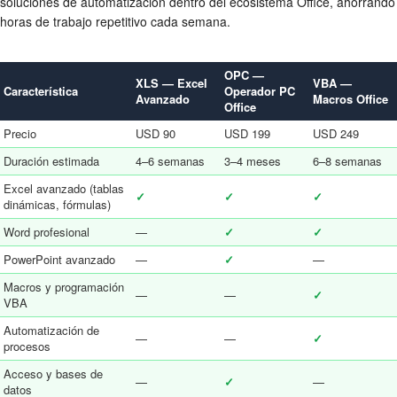
soluciones de automatización dentro del ecosistema Office, ahorrando
horas de trabajo repetitivo cada semana.
OPC —
XLS — Excel
VBA —
Característica
Operador PC
Avanzado
Macros Office
Office
Precio
USD 90
USD 199
USD 249
Duración estimada
4–6 semanas
3–4 meses
6–8 semanas
Excel avanzado (tablas
✓
✓
✓
dinámicas, fórmulas)
Word profesional
—
✓
✓
PowerPoint avanzado
—
✓
—
Macros y programación
—
—
✓
VBA
Automatización de
—
—
✓
procesos
Acceso y bases de
—
✓
—
datos