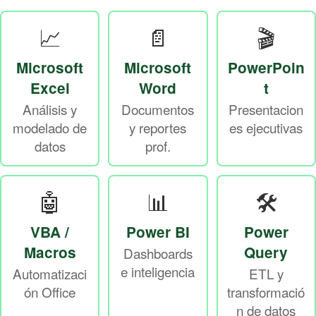
📈
📄
🎬
Microsoft
Microsoft
PowerPoin
Excel
Word
t
Análisis y
Documentos
Presentacion
modelado de
y reportes
es ejecutivas
datos
prof.
🤖
📊
🛠️
VBA /
Power BI
Power
Macros
Query
Dashboards
e inteligencia
Automatizaci
ETL y
ón Office
transformació
n de datos