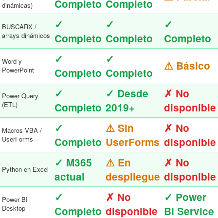
Completo
Completo
dinámicas)
✓
✓
✓
BUSCARX /
arrays dinámicos
Completo
Completo
Completo
✓
✓
Word y
⚠ Básico
PowerPoint
Completo
Completo
✓
✓ Desde
✗ No
Power Query
(ETL)
Completo
2019+
disponible
✓
⚠ Sin
✗ No
Macros VBA /
UserForms
Completo
UserForms
disponible
✓ M365
⚠ En
✗ No
Python en Excel
actual
despliegue
disponible
✓
✗ No
✓ Power
Power BI
Desktop
Completo
disponible
BI Service