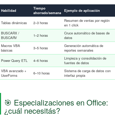
Tiempo
Habilidad
Ejemplo de aplicación
ahorrado/semana
Resumen de ventas por región
Tablas dinámicas
2–3 horas
en 1 click
BUSCARX /
Cruce automático de bases de
1–2 horas
BUSCARV
datos
Macros VBA
Generación automática de
3–5 horas
básicas
reportes semanales
Limpieza y consolidación de
Power Query ETL
4–6 horas
fuentes de datos
VBA avanzado +
Sistema de carga de datos con
6–10 horas
UserForms
interfaz propia
🎯 Especializaciones en Office:
¿cuál necesitás?