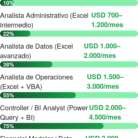
10%
USD 700–
Analista Administrativo (Excel
1.200/mes
intermedio)
22%
USD 1.000–
Analista de Datos (Excel
2.000/mes
avanzado)
38%
USD 1.500–
Analista de Operaciones
3.000/mes
(Excel + VBA)
55%
USD 2.000–
Controller / BI Analyst (Power
4.500/mes
Query + BI)
75%
USD 3.000–