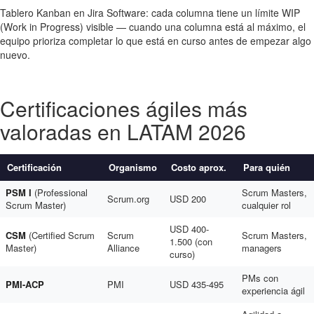
Tablero Kanban en Jira Software: cada columna tiene un límite WIP
(Work in Progress) visible — cuando una columna está al máximo, el
equipo prioriza completar lo que está en curso antes de empezar algo
nuevo.
Certificaciones ágiles más
valoradas en LATAM 2026
Certificación
Organismo
Costo aprox.
Para quién
PSM I
(Professional
Scrum Masters,
Scrum.org
USD 200
Scrum Master)
cualquier rol
USD 400-
CSM
(Certified Scrum
Scrum
Scrum Masters,
1.500 (con
Master)
Alliance
managers
curso)
PMs con
PMI-ACP
PMI
USD 435-495
experiencia ágil