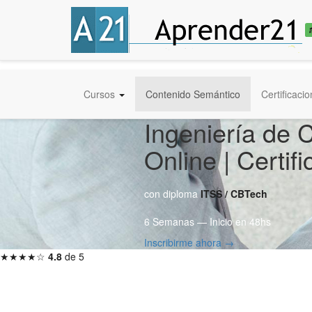
Cursos
Contenido Semántico
Certificaci
Ingeniería de
Online | Certi
con diploma
ITSS / CBTech
6 Semanas — Inicio en 48hs
Inscribirme ahora →
★★★★☆
4.8
de 5