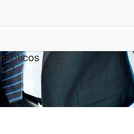
mánticos
er21