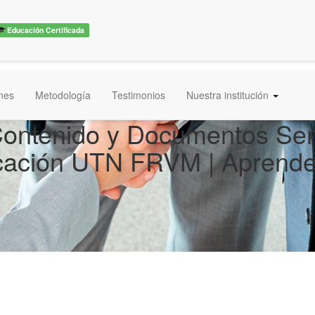
Educación Certificada
ones
Metodología
Testimonios
Nuestra institución
 Contenido y Documentos Se
ficación UTN FRVM | Aprend