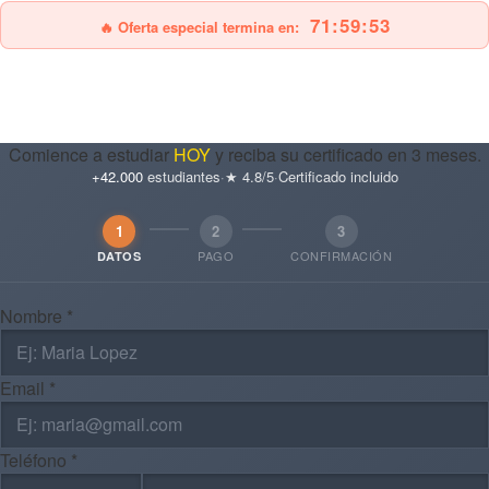
71:59:51
🔥 Oferta especial termina en:
Comience a estudiar
HOY
y reciba su certificado en 3 meses.
+42.000
estudiantes
·
★ 4.8/5
·
Certificado incluido
1
2
3
PAGO
CONFIRMACIÓN
DATOS
Nombre *
Email *
Teléfono *