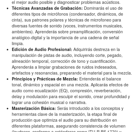
el mejor audio posible y diagnosticar problemas acústicos.
Técnicas Avanzadas de Grabación:
Dominarás el uso de
diferentes tipos de micrófonos (condensador, dinámicos, de
cinta), sus patrones polares y técnicas de microfoneo para
diversas fuentes de sonido (voces, instrumentos musicales,
ambientes). Aprenderás sobre preamplificación, conversión
analógico-digital y la importancia de una cadena de señal
limpia.
Edición de Audio Profesional:
Adquirirás destreza en la
manipulación de pistas de audio, incluyendo corte, pegado,
alineación temporal, corrección de tono y cuantificación.
Aprenderás a limpiar grabaciones de ruidos indeseados,
artefactos y resonancias, preparando el material para la mezcla.
Principios y Prácticas de Mezcla:
Entenderás el balance
tonal, dinámico y espacial en una mezcla. Aplicarás efectos de
audio como ecualización (EQ), compresión, reverberación,
delay y modulación para esculpir el sonido, crear profundidad y
lograr una cohesión musical o narrativa.
Masterización Básica:
Serás introducido a los conceptos y
herramientas clave de la masterización, la etapa final de
producción que optimiza el audio para su distribución en
diferentes plataformas, asegurando consistencia de volumen
(loudness, conforme a estándares como ITU-R BS.1770) y