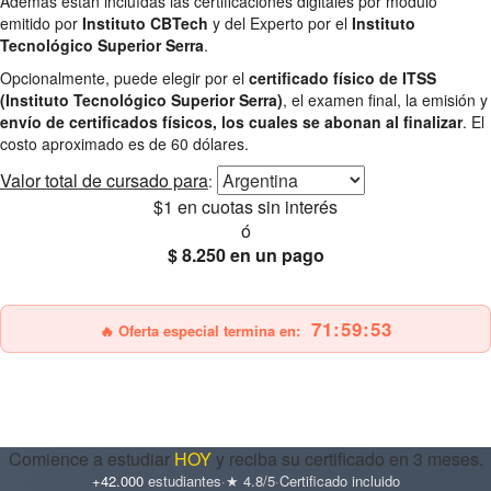
Además están incluídas las certificaciones digitales por módulo
emitido por
Instituto CBTech
y del Experto por el
Instituto
Tecnológico Superior Serra
.
Opcionalmente, puede elegir por el
certificado físico de ITSS
(Instituto Tecnológico Superior Serra)
, el examen final, la emisión y
envío de certificados físicos, los cuales se abonan al finalizar
. El
costo aproximado es de 60 dólares.
Valor total
de cursado para
:
$1
en cuotas sin interés
ó
$ 8.250
en un pago
25% OFF
Envío gratis
71:59:52
🔥 Oferta especial termina en:
Comience a estudiar
HOY
y reciba su certificado en 3 meses.
+42.000
estudiantes
·
★ 4.8/5
·
Certificado incluido