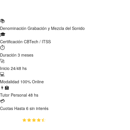
Ficha Técnica
📚
Denominación
Grabación y Mezcla del Sonido
🎓
Certificación
CBTech / ITSS
⏱
Duración
3 meses
🚀
Inicio
24/48 hs
💻
Modalidad
100% Online
👨‍🏫
Tutor
Personal 48 hs
💳
Cuotas
Hasta 6 sin interés
(4.8)
👥
621
estudiantes inscriptos