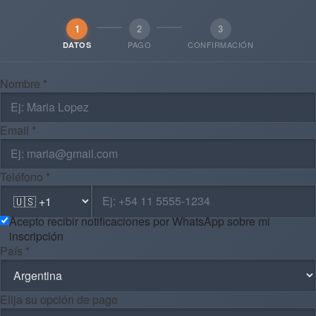
1
2
3
PAGO
CONFIRMACIÓN
DATOS
Nombre *
Email *
Teléfono *
Acepto recibir notificaciones por WhatsApp sobre mi
inscripción
País *
Elija su opción de pago