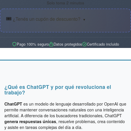
Solo toma 2 minutos
🎟️
¿Tenés un cupón de descuento?
▼
Pago 100% seguro
Datos protegidos
Certificado incluido
¿Qué es ChatGPT y por qué revoluciona el
trabajo?
ChatGPT
es un modelo de lenguaje desarrollado por OpenAI que
permite mantener conversaciones naturales con una inteligencia
artificial. A diferencia de los buscadores tradicionales, ChatGPT
genera respuestas únicas
, resuelve problemas, crea contenido
y asiste en tareas complejas del día a día.