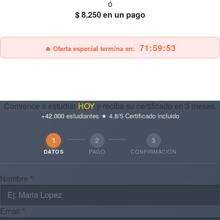
ó
$ 8.250
en un pago
25% OFF
Envío gratis
71:59:51
🔥 Oferta especial termina en:
Comience a estudiar
HOY
y reciba su certificado en 3 meses.
+42.000
estudiantes
·
★ 4.8/5
·
Certificado incluido
1
2
3
PAGO
CONFIRMACIÓN
DATOS
Nombre *
Email *