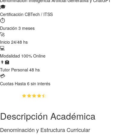
Denominación
Inteligencia Artificial Generativa y ChatGPT
🎓
Certificación
CBTech / ITSS
⏱
Duración
3 meses
🚀
Inicio
24/48 hs
💻
Modalidad
100% Online
👨‍🏫
Tutor
Personal 48 hs
💳
Cuotas
Hasta 6 sin interés
(4.8)
👥
1217
estudiantes inscriptos
Descripción Académica
Denominación y Estructura Curricular