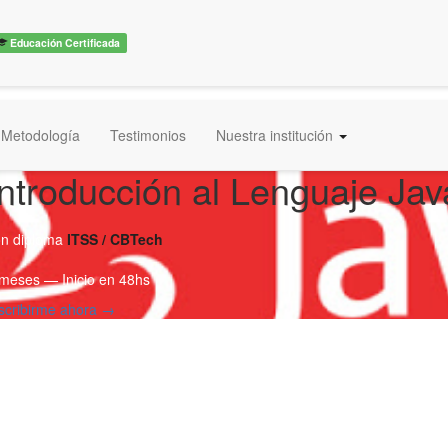
Educación Certificada
Metodología
Testimonios
Nuestra institución
Introducción al Lenguaje Jav
on diploma
ITSS / CBTech
meses — Inicio en 48hs
scribirme ahora →