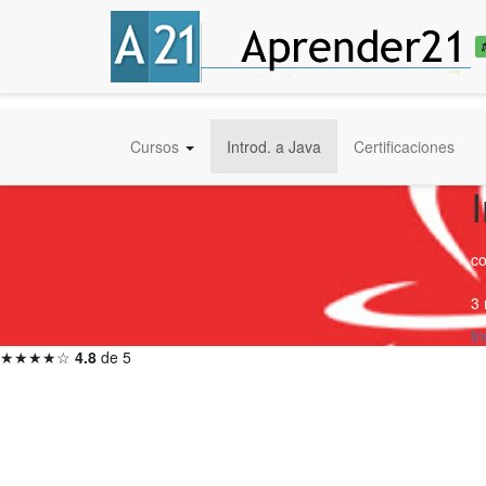
Cursos
Introd. a Java
Certificaciones
c
3 
In
★★★★☆
4.8
de 5