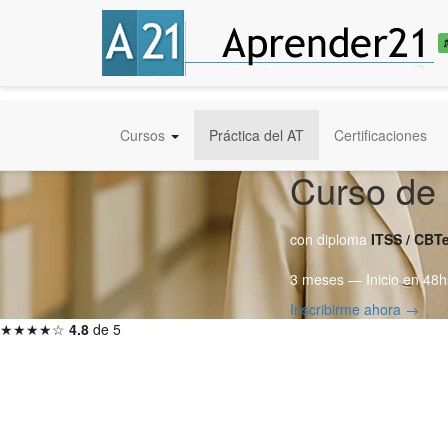
Cursos
Práctica del AT
Certificaciones
Curso de 
con diploma
ITSS / CBT
3 meses — Inicio en 48h
Inscribirme ahora →
★★★★☆
4.8
de 5